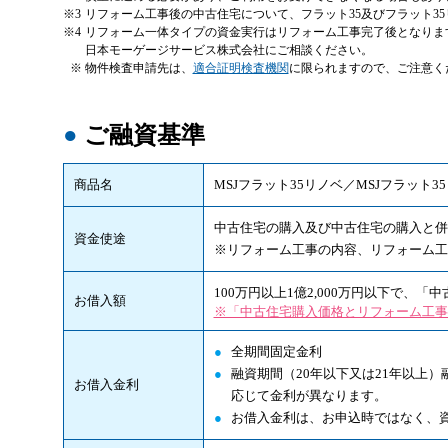
※3
リフォーム工事後の中古住宅について、フラット35及びフラット3
※4
リフォーム一体タイプの資金実行はリフォーム工事完了後となりま
日本モーゲージサービス株式会社にご相談ください。
※
物件検査申請先は、
適合証明検査機関
に限られますので、ご注意く
●
ご融資基準
商品名
MSJフラット35リノベ／MSJフラット3
中古住宅の購入及び中古住宅の購入と併
資金使途
※リフォーム工事の内容、リフォーム工
100万円以上1億2,000万円以下で、
お借入額
※「中古住宅購入価格とリフォーム工事
●
全期間固定金利
●
融資期間（20年以下又は21年以上
お借入金利
応じて金利が異なります。
●
お借入金利は、お申込時ではなく、