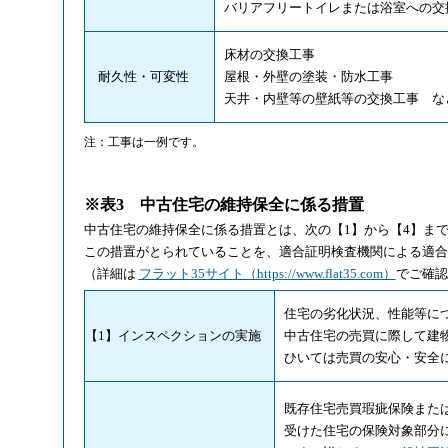
バリアフリートイレまたは浴室への交
床材の交換工事
耐久性・可変性
屋根・外壁の塗装・防水工事
天井・内壁等の壁紙等の交換工事 な
注：
工事は一例です。
※表3 中古住宅の維持保全に係る措置
中古住宅の維持保全に係る措置とは、次の【1】から【4】ま
この措置がとられていることを、適合証明検査機関による適合
（詳細は
フラット35サイト（https://www.flat35.com）
でご確認
住宅の劣化状況、性能等につ
【1】インスペクションの実施
中古住宅の売買に際して建物
ひいては売買の安心・安全
既存住宅売買瑕疵保険または
受けた住宅の保険対象部分に