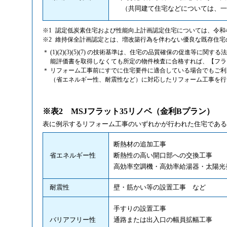
（共同建て住宅などについては、一定
※1
認定低炭素住宅および性能向上計画認定住宅については、令和
※2
維持保全計画認定とは、増改築行為を伴わない優良な既存住宅
＊
(1)(2)(3)(5)(7) の技術基準は、住宅の品質確保の促進等に
能評価書を取得しなくても所定の物件検査に合格すれば、【フラット
＊
リフォーム工事前にすでに住宅要件に適合している場合でもご
（省エネルギー性、耐震性など）に対応したリフォーム工事を行
※表2 MSJフラット35リノベ（金利Bプラン）
表に例示するリフォーム工事のいずれかが行われた住宅である
断熱材の追加工事
省エネルギー性
断熱性の高い開口部への交換工事
高効率空調機・高効率給湯器・太陽光
耐震性
壁・筋かい等の設置工事 など
手すりの設置工事
バリアフリー性
通路または出入口の幅員拡幅工事