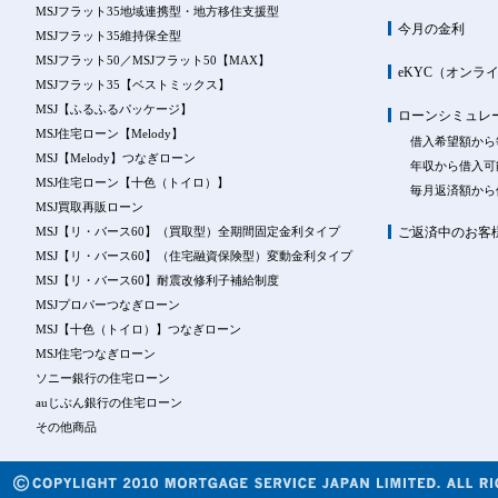
MSJフラット35地域連携型・地方移住支援型
今月の金利
MSJフラット35維持保全型
MSJフラット50／MSJフラット50【MAX】
eKYC（オンラ
MSJフラット35【ベストミックス】
MSJ【ふるふるパッケージ】
ローンシミュレ
MSJ住宅ローン【Melody】
借入希望額から
MSJ【Melody】つなぎローン
年収から借入可
MSJ住宅ローン【十色（トイロ）】
毎月返済額から
MSJ買取再販ローン
MSJ【リ・バース60】（買取型）全期間固定金利タイプ
ご返済中のお客
MSJ【リ・バース60】（住宅融資保険型）変動金利タイプ
MSJ【リ・バース60】耐震改修利子補給制度
MSJプロパーつなぎローン
MSJ【十色（トイロ）】つなぎローン
MSJ住宅つなぎローン
ソニー銀行の住宅ローン
auじぶん銀行の住宅ローン
その他商品