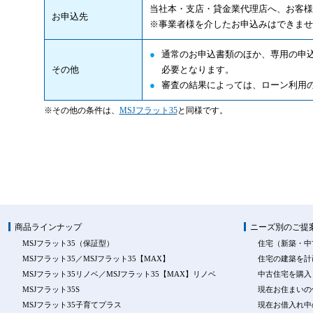
当社本・支店・貸金業代理店へ、お客様
お申込先
※事業者様を介したお申込みはできませ
●
通常のお申込書類のほか、専用の申
その他
必要となります。
●
審査の結果によっては、ローン利用
※その他の条件は、
MSJフラット35
と同様です。
商品ラインナップ
ニーズ別のご提
MSJフラット35（保証型）
住宅（新築・中
MSJフラット35／MSJフラット35【MAX】
住宅の建築を計
MSJフラット35リノベ／MSJフラット35【MAX】リノベ
中古住宅を購入
MSJフラット35S
現在お住まいの
MSJフラット35子育てプラス
現在お借入れ中