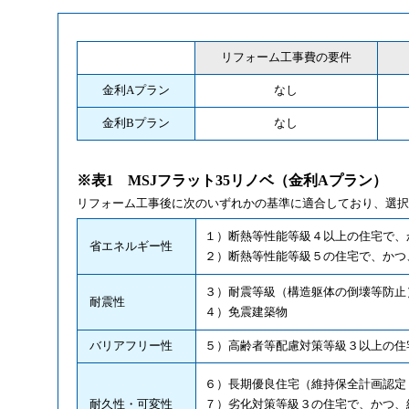
リフォーム工事費の要件
金利Aプラン
なし
金利Bプラン
なし
※表1 MSJフラット35リノベ（金利Aプラン）
リフォーム工事後に次のいずれかの基準に適合しており、選択
１）断熱等性能等級４以上の住宅で、
省エネルギー性
２）断熱等性能等級５の住宅で、かつ
３）耐震等級（構造躯体の倒壊等防止
耐震性
４）免震建築物
バリアフリー性
５）高齢者等配慮対策等級３以上の住
６）長期優良住宅（維持保全計画認定
耐久性・可変性
７）劣化対策等級３の住宅で、かつ、